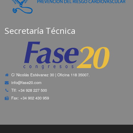
Secretaría Técnica
C/ Nicolás Estévanez 30 | Oficina 118 35007.
info@fase20.com
Tlf: +34 928 227 500
Fax: +34 902 430 959